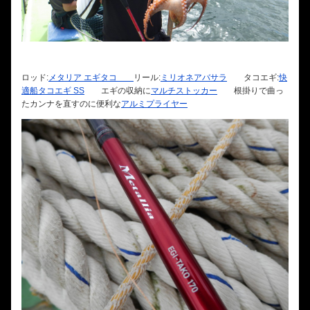
ロッド:
メタリア エギタコ
リール:
ミリオネアバサラ
タコエギ:
快
適船タコエギ SS
エギの収納に
マルチストッカー
根掛りで曲っ
たカンナを直すのに便利な
アルミプライヤー