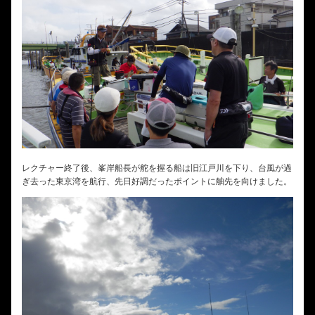
レクチャー終了後、峯岸船長が舵を握る船は旧江戸川を下り、台風が過
ぎ去った東京湾を航行、先日好調だったポイントに舳先を向けました。