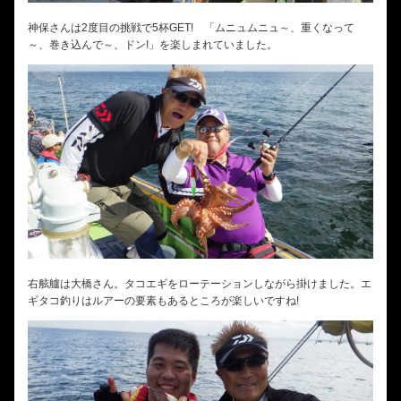
神保さんは2度目の挑戦で5杯GET! 「ムニュムニュ～、重くなって
～、巻き込んで～、ドン!」を楽しまれていました。
右舷艫は大橋さん。タコエギをローテーションしながら掛けました。エ
ギタコ釣りはルアーの要素もあるところが楽しいですね!