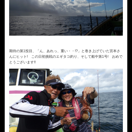
期待の第1投目、「ん、あれっ、重い・・!?」と巻き上げていた宮本さ
んにヒット! この日初挑戦のエギタコ釣り、そして船中第1号! おめで
とうございます!!