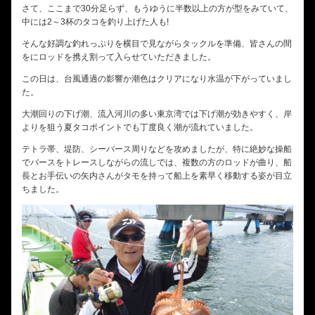
さて、ここまで30分足らず、もうゆうに半数以上の方が型をみていて、
中には2～3杯のタコを釣り上げた人も!
そんな好調な釣れっぷりを横目で見ながらタックルを準備、皆さんの間
をにロッドを携え割って入らせていただきました。
この日は、台風通過の影響か潮色はクリアになり水温が下がっていまし
た。
大潮回りの下げ潮、流入河川の多い東京湾では下げ潮が効きやすく、岸
よりを狙う夏タコポイントでも丁度良く潮が流れていました。
テトラ帯、堤防、シーバース周りなどを攻めましたが、特に絶妙な操船
でバースをトレースしながらの流しでは、複数の方のロッドが曲り、船
長とお手伝いの矢内さんがタモを持って船上を素早く移動する姿が目立
ちました。