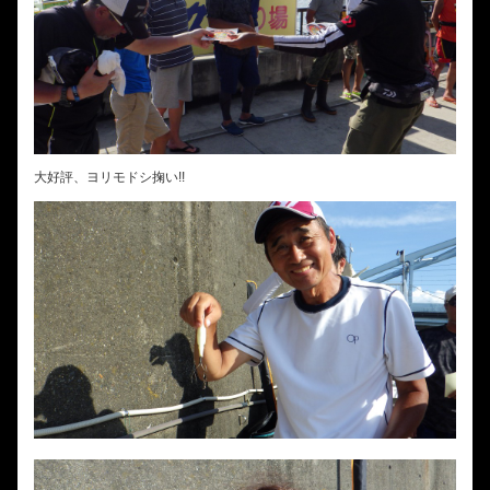
大好評、ヨリモドシ掬い!!