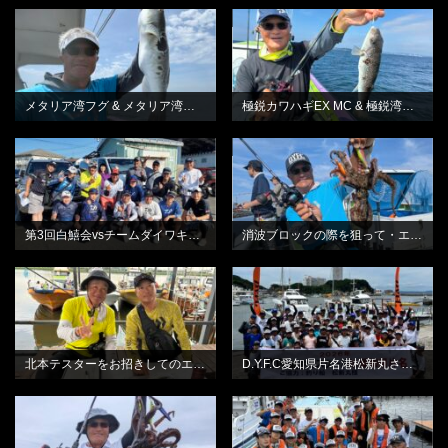
BLOG
BLOG
メタリア湾フグ & メタリア湾フグ-S
極鋭カワハギEX MC & 極鋭湾フグ EX
BLOG
BLOG
第3回白鱚会vsチームダイワキス釣り懇親会
消波ブロックの際を狙って・エギタコ釣り
BLOG
BLOG
北本テスターをお招きしてのエギタコ釣り教室
D.Y.F.C愛知県片名港松新丸さん・シロギススクール
BLOG
BLOG