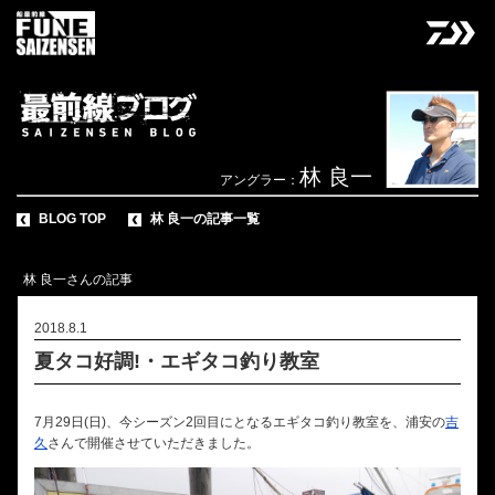
林 良一
アングラー：
BLOG TOP
林 良一の記事一覧
林 良一さんの記事
2018.8.1
夏タコ好調!・エギタコ釣り教室
7月29日(日)、今シーズン2回目にとなるエギタコ釣り教室を、浦安の
吉
久
さんで開催させていただきました。