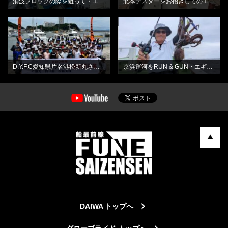
消波ブロックの際を狙って・エギタコ釣り
北本テスターをお招きしてのエギタコ釣り教室
BLOG
BLOG
D.Y.F.C愛知県片名港松新丸さん・シロギススクール
京浜運河をRUN & GUN・エギタコ釣り
DAIWA トップへ