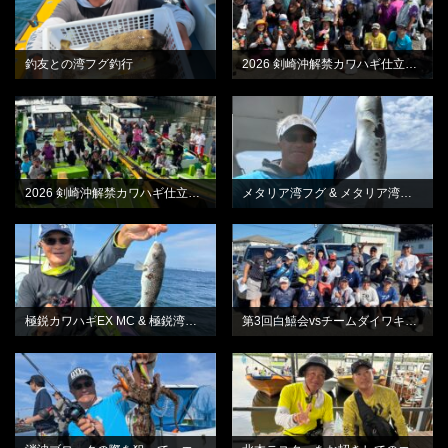
釣友との湾フグ釣行
2026 剣崎沖解禁カワハギ仕立て・B船
BLOG
BLOG
2026 剣崎沖解禁カワハギ仕立て・A船
メタリア湾フグ & メタリア湾フグ-S
BLOG
BLOG
極鋭カワハギEX MC & 極鋭湾フグ EX
第3回白鱚会vsチームダイワキス釣り懇親会
BLOG
BLOG