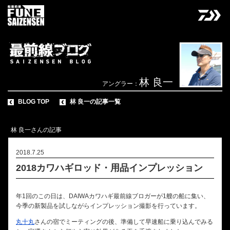
林 良一
アングラー：
BLOG TOP
林 良一の記事一覧
林 良一さんの記事
2018.7.25
2018カワハギロッド・用品インプレッション
年1回のこの日は、DAIWAカワハギ最前線ブロガーが1艘の船に集い、
今季の新製品を試しながらインプレッション撮影を行っています。
丸十丸
さんの宿でミーティングの後、準備して早速船に乗り込んでみる