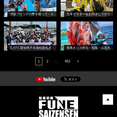
消波ブロックの際を狙って・エギタコ釣り
北本テスターをお招きしてのエギタコ釣り教室
D.Y.F.C愛知県片名港松新丸さん・シ
新島キンメ釣り～稲取・山吉丸さん
BLOG
BLOG
ロギススクール
から
林良一
田渕雅生
D.Y.F.C愛知県片名港松新丸さん・シロギススクール
新島キンメ釣り～稲取・山吉丸さんから
…
1
2
452
>