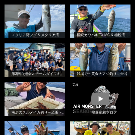
メタリア湾フグ & メタリア湾フグ-S
極鋭カワハギEX MC & 極鋭湾フグ
BLOG
BLOG
林良一
EX
林良一
メタリア湾フグ & メタリア湾フグ-S
極鋭カワハギEX MC & 極鋭湾フグ EX
第3回白鱚会vsチームダイワキス釣り
浅場での黄金大アジ釣り～金谷・光
BLOG
BLOG
懇親会
進丸さんから
林良一
田渕雅生
第3回白鱚会vsチームダイワキス釣り懇親会
浅場での黄金大アジ釣り～金谷・光進丸さんから
南房のスルメイカ釣り～乙浜・しま
BLOG
MOVIE
や丸さんから
田渕雅生
南房のスルメイカ釣り～乙浜・しまや丸さんから
船最前線ブログ
消波ブロックの際を狙って・エギタ
北本テスターをお招きしてのエギタ
BLOG
BLOG
コ釣り
コ釣り教室
林良一
林良一