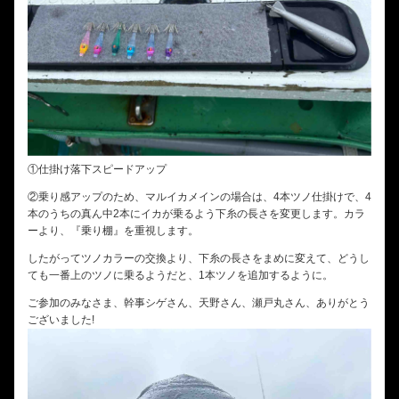
①仕掛け落下スピードアップ
②乗り感アップのため、マルイカメインの場合は、4本ツノ仕掛けで、4
本のうちの真ん中2本にイカが乗るよう下糸の長さを変更します。カラ
ーより、『乗り棚』を重視します。
したがってツノカラーの交換より、下糸の長さをまめに変えて、どうし
ても一番上のツノに乗るようだと、1本ツノを追加するように。
ご参加のみなさま、幹事シゲさん、天野さん、瀬戸丸さん、ありがとう
ございました!