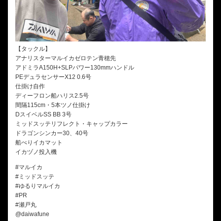
【タックル】
アナリスターマルイカゼロテン青穂先
アドミラA150H+SLPパワー130mmハンドル
PEデュラセンサーX12 0.6号
仕掛け自作
ディーフロン船ハリス2.5号
間隔115cm・5本ツノ仕掛け
DスイベルSS BB 3号
ミッドスッテリフレクト・キャップカラー
ドラゴンシンカー30、40号
船べりイカマット
イカヅノ投入機
#マルイカ
#ミッドスッテ
#ゆるりマルイカ
#PR
#瀬戸丸
@daiwafune