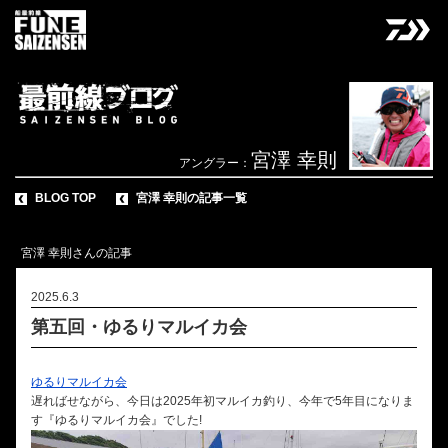
宮澤 幸則
アングラー：
BLOG TOP
宮澤 幸則の記事一覧
宮澤 幸則さんの記事
2025.6.3
第五回・ゆるりマルイカ会
ゆるりマルイカ会
遅ればせながら、今日は2025年初マルイカ釣り、今年で5年目になりま
す『ゆるりマルイカ会』でした!