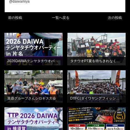
@daiwamiya
前の投稿
一覧へ戻る
次の投稿
BLOG
BLOG
2026DAIWAテンヤタチウオパーティーin片名
タチウオPT夏を待ちきれなくてひらの丸さん
BLOG
BLOG
芙蓉グループさんシロギス大会
DYFC(ダイワヤングフィッシングクラブ)平和島
BLOG
BLOG