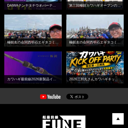
DAIWAテンヤタチウオパーティーin横須賀
第三回極鋭カワハギオープンのご案内
BLOG
BLOG
極鋭友の会関西明石エギタコミーティング最終日
極鋭友の会関西明石エギタコミーティング初日
BLOG
BLOG
カワハギ最前線2026新製品インプレッション動画
2026三邦丸さんカワハギキックオフPARTY