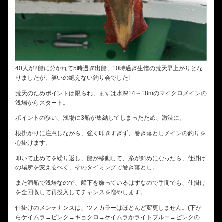
40人が2船に分かれて5時過ぎ出船、10時過ぎ生憎の荒天早上がりとな
りましたが、笑いの絶えない釣り会でした!
荒天のためポイントは限られ、まずは水深14～18mのマイクロメインの
浅場からスタート。
ポイントの狭い、浅場に3船が集結してしまったため、激渋に。
根掛かりに注意しながら、強く叩きすぎず、巻き落としメインの釣りを
心掛けます。
叩いて止めてを繰り返し、船が移動して、糸が斜めになったら、仕掛け
の場所を変えるべく、そのタイミングで巻き落とし。
また満船で浅場なので、船下を嫌っているはずなので手間でも、仕掛け
を全回収して再投入してチャンスを増やします。
仕掛けのメンテナンスは、ツノカラーはほとんど変更しません。(下か
らケイムラ→ピンク→ギョクロ→ケイムラかライトブルー→ピンクの