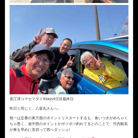
直江津コマセマダイ4days4日目最終日
昨日と同じく、八坂丸さんへ。
朝一は定番の東方面のポイントリスタートするも、食いつきがめちゃく
ちゃ悪く、途中西のポイントがポツポツ釣れてるとのことで、竹内船長
が東を早めに見切って西へダッシュ!