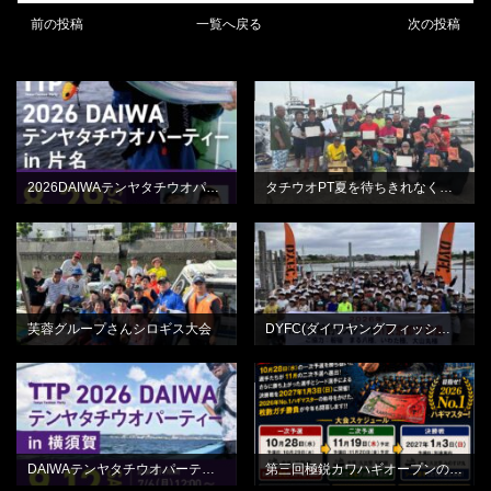
前の投稿
一覧へ戻る
次の投稿
BLOG
BLOG
2026DAIWAテンヤタチウオパーティーin片名
タチウオPT夏を待ちきれなくてひらの丸さん
BLOG
BLOG
芙蓉グループさんシロギス大会
DYFC(ダイワヤングフィッシングクラブ)平和島
BLOG
BLOG
DAIWAテンヤタチウオパーティーin横須賀
第三回極鋭カワハギオープンのご案内