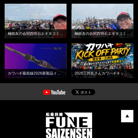
BLOG
BLOG
極鋭友の会関西明石エギタコミーティング最終日
極鋭友の会関西明石エギタコミーティング初日
BLOG
BLOG
カワハギ最前線2026新製品インプレッション動画
2026三邦丸さんカワハギキックオフPARTY