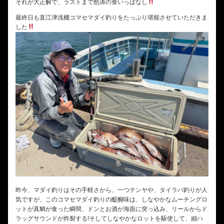
それが大正解で、ラストまで怒涛の食いっぱなし
最終日も直江津浅棚コマセマダイ釣りをたっぷり堪能させていただきま
した
昨今、マダイ釣りはその手軽さから、一つテンヤや、タイラバ釣りが人
気ですが、このコマセマダイ釣りの醍醐味は、しなやかなムーチングロ
ットが真鯛が食った瞬間、ドンとお酒が海面に突っ込み、リールからド
ラッグサウンドが炸裂する!そしてしなやかなロットを駆使して、細ハ