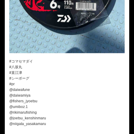
#コマセマダイ
#八坂丸
#直江津
#シーボーグ
#pr
@daiwafune
@daiwamiya
@fishers_jyoetsu
@umiboz.1
@rikimarufishing
@joetsu_kenshinmaru
@niigata_yasakamaru