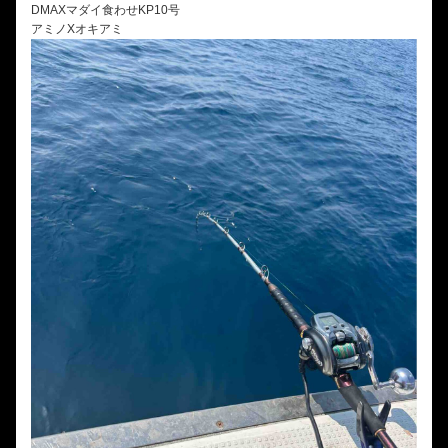
DMAXマダイ食わせKP10号
アミノXオキアミ