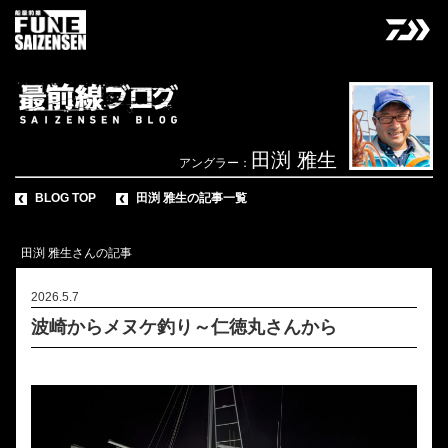
田渕 雅生
アングラー：
BLOG TOP
田渕 雅生の記事一覧
田渕 雅生さんの記事
2026.5.7
波崎からメヌケ釣り～仁徳丸さんから