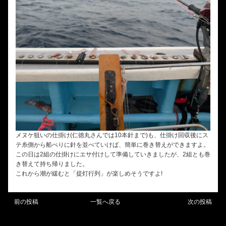
メヌケ狙いの仕掛け(仁徳丸さんでは10本針まで)も、仕掛け回収後にス
テ糸側から船べりに針を並べていけば、簡単に巻き替えができますよ。
この日は2組の仕掛けにエサ付けして準備していきましたが、2組とも巻
き替えて持ち帰りました。
これから潮が緩むと「提灯行列」が楽しめそうですよ!
前の投稿
一覧へ戻る
次の投稿