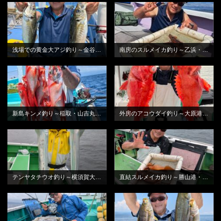
BLOG
BLOG
浅場での黄金大アジ釣り～金谷・光進丸さんから
南房のスルメイカ釣り～乙浜・しまや丸さんから
BLOG
BLOG
新島キンメ釣り～稲取・山吉丸さんから
外房のアコウダイ釣り～大原港・鈴栄丸さんから
BLOG
BLOG
テンヤタチウオ釣り～横須賀大津港・いなの丸さんから
直結スルメイカ釣り～勝山港・萬栄丸さんから
BLOG
BLOG