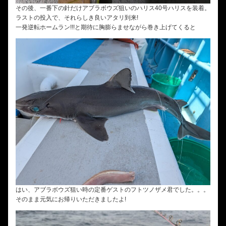
その後、一番下の針だけアブラボウズ狙いのハリス40号ハリスを装着。
ラストの投入で、それらしき良いアタリ到来!
一発逆転ホームラン!!!と期待に胸膨らませながら巻き上げてくると
はい、アブラボウズ狙い時の定番ゲストのフトツノザメ君でした。。。
そのまま元気にお帰りいただきましたよ!