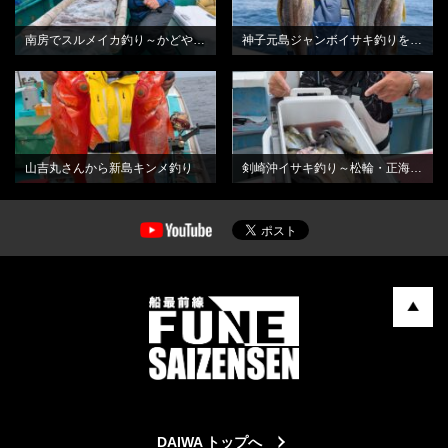
南房でスルメイカ釣り～かどや丸さんから
神子元島ジャンボイサキ釣りを堪能
BLOG
BLOG
山吉丸さんから新島キンメ釣り
剣崎沖イサキ釣り～松輪・正海丸さんから
DAIWA トップへ