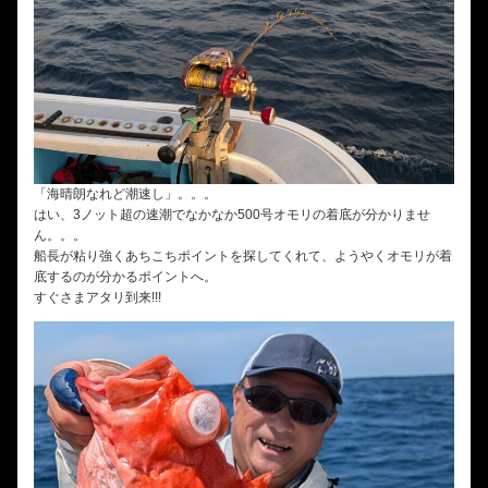
「海晴朗なれど潮速し」。。。
はい、3ノット超の速潮でなかなか500号オモリの着底が分かりませ
ん。。。
船長が粘り強くあちこちポイントを探してくれて、ようやくオモリが着
底するのが分かるポイントへ。
すぐさまアタリ到来!!!