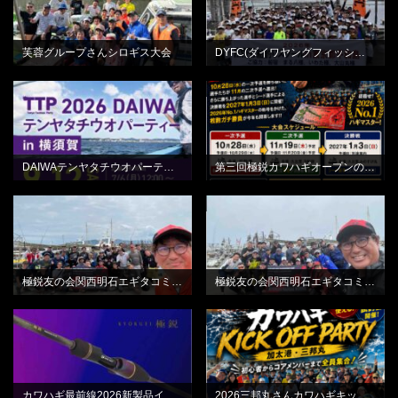
芙蓉グループさんシロギス大会
DYFC(ダイワヤングフィッシングクラブ)平和島
BLOG
BLOG
DAIWAテンヤタチウオパーティーin横須賀
第三回極鋭カワハギオープンのご案内
BLOG
BLOG
極鋭友の会関西明石エギタコミーティング最終日
極鋭友の会関西明石エギタコミーティング初日
BLOG
BLOG
カワハギ最前線2026新製品インプレッション動画
2026三邦丸さんカワハギキックオフPARTY