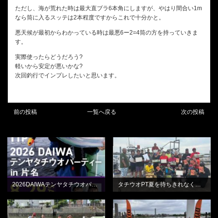
ただし、海が荒れた時は最大直ブラ6本角にしますが、やはり間合い1m
なら筒に入るスッテは2本程度ですからこれで十分かと。
悪天候が最初からわかっている時は最悪6ー2=4筒の方を持っていきま
す。
実際使ったらどうだろう?
軽いから安定が悪いかな?
次回釣行でインプレしたいと思います。
前の投稿
一覧へ戻る
次の投稿
BLOG
BLOG
2026DAIWAテンヤタチウオパーティーin片名
タチウオPT夏を待ちきれなくてひらの丸さん
BLOG
BLOG