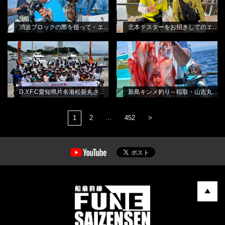
消波ブロックの際を狙って・エギタコ釣り
北本テスターをお招きしてのエギタコ釣り教室
D.Y.F.C愛知県片名港松新丸さん・シ
新島キンメ釣り～稲取・山吉丸さん
BLOG
BLOG
ロギススクール
から
林良一
田渕雅生
D.Y.F.C愛知県片名港松新丸さん・シロギススクール
新島キンメ釣り～稲取・山吉丸さんから
…
1
2
452
>