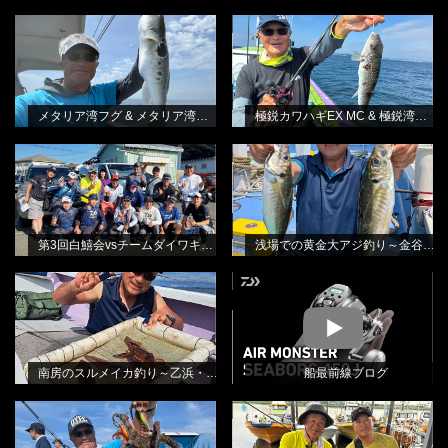
メタリア湾フグ & メタリア湾フグ-S
極鋭カワハギEX MC & 極鋭湾フグ
BLOG
BLOG
林良一
EX
林良一
メタリア湾フグ & メタリア湾フグ-S
極鋭カワハギEX MC & 極鋭湾フグ EX
第3回白鱚会vsチームダイワキス釣り
浅場での黄金大アジ釣り～金谷・光
BLOG
BLOG
懇親会
進丸さんから
林良一
田渕雅生
第3回白鱚会vsチームダイワキス釣り懇親会
浅場での黄金大アジ釣り～金谷・光進丸さんから
南房のスルメイカ釣り～乙浜・しま
BLOG
MOVIE
や丸さんから
田渕雅生
南房のスルメイカ釣り～乙浜・しまや丸さんから
船最前線ブログ
消波ブロックの際を狙って・エギタ
北本テスターをお招きしてのエギタ
BLOG
BLOG
コ釣り
コ釣り教室
林良一
林良一