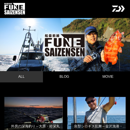
ALL
BLOG
MOVIE
外房の深海釣り～大原・鈴栄丸さん
良型シロギス乱舞～金沢漁港・進丸
NEW
BLOG
NEW
BLOG
から
さんから
田渕雅生
田渕雅生
外房の深海釣り～大原・鈴栄丸さんから
良型シロギス乱舞～金沢漁港・進丸さんから