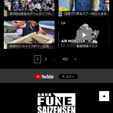
第3回白鱚会vsチームダイワキス釣り懇親会
浅場での黄金大アジ釣り～金谷・光進丸さんから
南房のスルメイカ釣り～乙浜・しま
BLOG
MOVIE
や丸さんから
田渕雅生
南房のスルメイカ釣り～乙浜・しまや丸さんから
船最前線ブログ
…
1
2
452
>