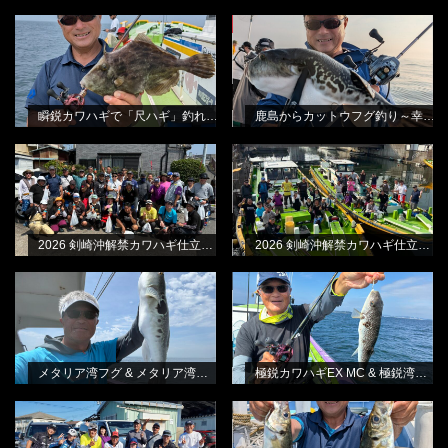
瞬鋭カワハギで「尺ハギ」釣れまし
鹿島からカットウフグ釣り～幸栄丸
NEW
BLOG
NEW
BLOG
た!
さんから
田渕雅生
田渕雅生
瞬鋭カワハギで「尺ハギ」釣れました!
鹿島からカットウフグ釣り～幸栄丸さんから
2026 剣崎沖解禁カワハギ仕立て・B
2026 剣崎沖解禁カワハギ仕立て・A
BLOG
BLOG
船
船
林良一
林良一
2026 剣崎沖解禁カワハギ仕立て・B船
2026 剣崎沖解禁カワハギ仕立て・A船
メタリア湾フグ & メタリア湾フグ-S
極鋭カワハギEX MC & 極鋭湾フグ
BLOG
BLOG
林良一
EX
林良一
メタリア湾フグ & メタリア湾フグ-S
極鋭カワハギEX MC & 極鋭湾フグ EX
第3回白鱚会vsチームダイワキス釣り
浅場での黄金大アジ釣り～金谷・光
BLOG
BLOG
懇親会
進丸さんから
林良一
田渕雅生