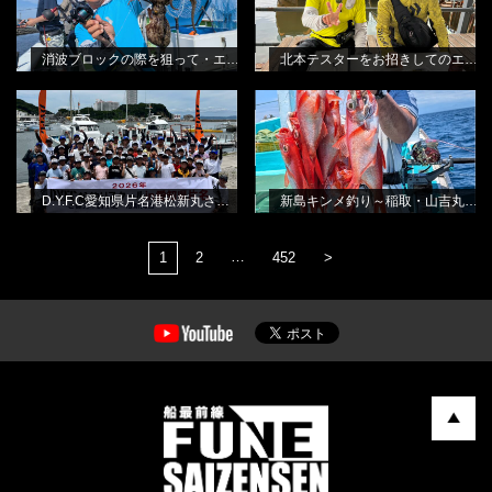
消波ブロックの際を狙って・エギタコ釣り
北本テスターをお招きしてのエギタコ釣り教室
D.Y.F.C愛知県片名港松新丸さん・シ
新島キンメ釣り～稲取・山吉丸さん
BLOG
BLOG
ロギススクール
から
林良一
田渕雅生
D.Y.F.C愛知県片名港松新丸さん・シロギススクール
新島キンメ釣り～稲取・山吉丸さんから
…
1
2
452
>