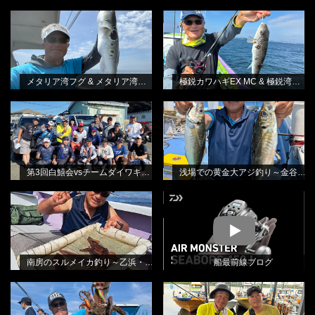
メタリア湾フグ & メタリア湾フグ-S
極鋭カワハギEX MC & 極鋭湾フグ
BLOG
BLOG
林良一
EX
林良一
メタリア湾フグ & メタリア湾フグ-S
極鋭カワハギEX MC & 極鋭湾フグ EX
第3回白鱚会vsチームダイワキス釣り
浅場での黄金大アジ釣り～金谷・光
BLOG
BLOG
懇親会
進丸さんから
林良一
田渕雅生
第3回白鱚会vsチームダイワキス釣り懇親会
浅場での黄金大アジ釣り～金谷・光進丸さんから
南房のスルメイカ釣り～乙浜・しま
BLOG
MOVIE
や丸さんから
田渕雅生
南房のスルメイカ釣り～乙浜・しまや丸さんから
船最前線ブログ
消波ブロックの際を狙って・エギタ
北本テスターをお招きしてのエギタ
BLOG
BLOG
コ釣り
コ釣り教室
林良一
林良一