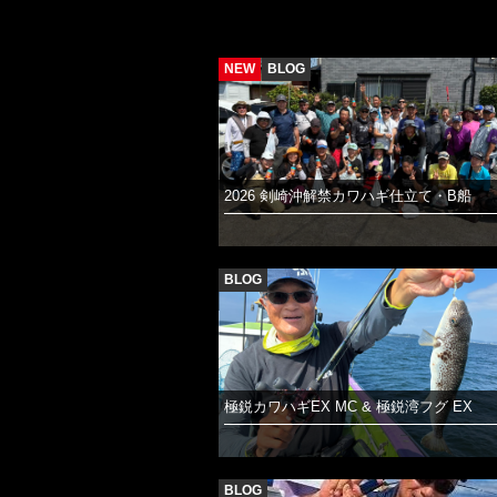
NEW
BLOG
2026 剣崎沖解禁カワハギ仕立て・B船
BLOG
極鋭カワハギEX MC & 極鋭湾フグ EX
BLOG