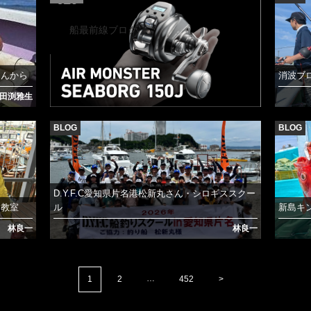
2026.7.21
船最前線ブログ
さんから
消波ブ
田渕雅生
BLOG
BLOG
D.Y.F.C愛知県片名港松新丸さん・シロギススクー
り教室
ル
新島キ
林良一
林良一
…
1
2
452
>