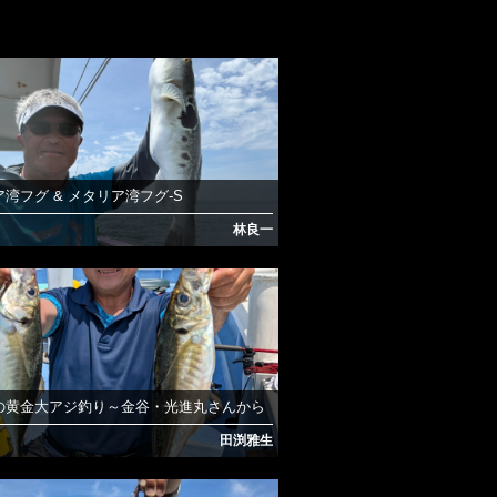
湾フグ & メタリア湾フグ-S
林良一
の黄金大アジ釣り～金谷・光進丸さんから
田渕雅生