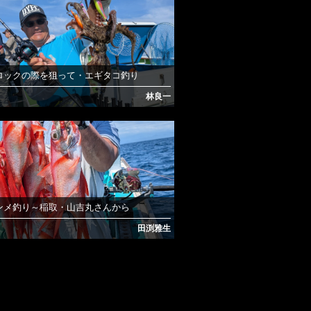
ロックの際を狙って・エギタコ釣り
林良一
ンメ釣り～稲取・山吉丸さんから
田渕雅生