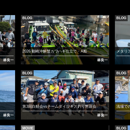
BLOG
BLOG
2026 剣崎沖解禁カワハギ仕立て・A船
メタリア
林良一
林良一
BLOG
BLOG
第3回白鱚会vsチームダイワキス釣り懇親会
浅場で
林良一
林良一
MOVIE
BLOG