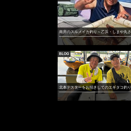
南房のスルメイカ釣り～乙浜・しまや丸
BLOG
北本テスターをお招きしてのエギタコ釣