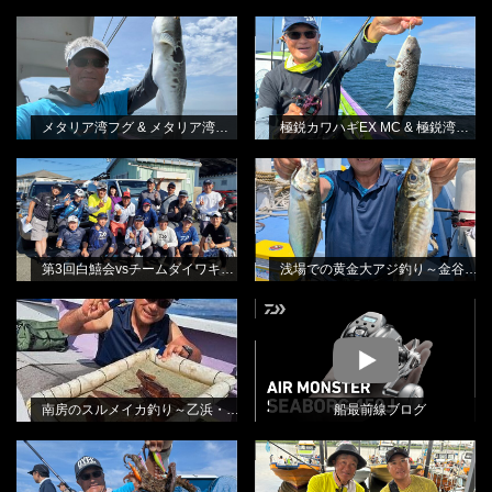
メタリア湾フグ & メタリア湾フグ-S
極鋭カワハギEX MC & 極鋭湾フグ
BLOG
BLOG
林良一
EX
林良一
メタリア湾フグ & メタリア湾フグ-S
極鋭カワハギEX MC & 極鋭湾フグ EX
第3回白鱚会vsチームダイワキス釣り
浅場での黄金大アジ釣り～金谷・光
BLOG
BLOG
懇親会
進丸さんから
林良一
田渕雅生
第3回白鱚会vsチームダイワキス釣り懇親会
浅場での黄金大アジ釣り～金谷・光進丸さんから
南房のスルメイカ釣り～乙浜・しま
BLOG
MOVIE
や丸さんから
田渕雅生
南房のスルメイカ釣り～乙浜・しまや丸さんから
船最前線ブログ
消波ブロックの際を狙って・エギタ
北本テスターをお招きしてのエギタ
BLOG
BLOG
コ釣り
コ釣り教室
林良一
林良一