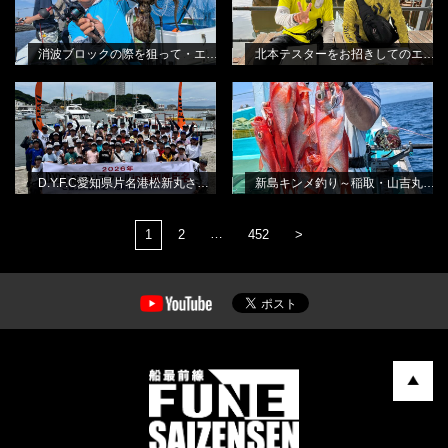
消波ブロックの際を狙って・エギタコ釣り
北本テスターをお招きしてのエギタコ釣り教室
D.Y.F.C愛知県片名港松新丸さん・シ
新島キンメ釣り～稲取・山吉丸さん
BLOG
BLOG
ロギススクール
から
林良一
田渕雅生
D.Y.F.C愛知県片名港松新丸さん・シロギススクール
新島キンメ釣り～稲取・山吉丸さんから
…
1
2
452
>