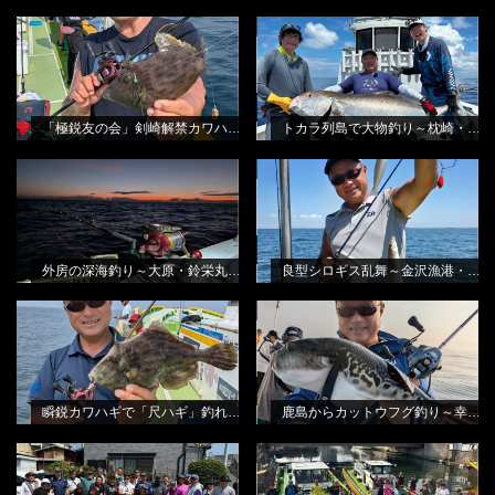
「極鋭友の会」剣崎解禁カワハギ釣
トカラ列島で大物釣り～枕崎・遊漁
BLOG
BLOG
り会
船桃太郎さんから
田渕雅生
田渕雅生
「極鋭友の会」剣崎解禁カワハギ釣り会
トカラ列島で大物釣り～枕崎・遊漁船桃太郎さんから
外房の深海釣り～大原・鈴栄丸さん
良型シロギス乱舞～金沢漁港・進丸
BLOG
BLOG
から
さんから
田渕雅生
田渕雅生
外房の深海釣り～大原・鈴栄丸さんから
良型シロギス乱舞～金沢漁港・進丸さんから
瞬鋭カワハギで「尺ハギ」釣れまし
鹿島からカットウフグ釣り～幸栄丸
BLOG
BLOG
た!
さんから
田渕雅生
田渕雅生
瞬鋭カワハギで「尺ハギ」釣れました!
鹿島からカットウフグ釣り～幸栄丸さんから
2026 剣崎沖解禁カワハギ仕立て・B
2026 剣崎沖解禁カワハギ仕立て・A
BLOG
BLOG
船
船
林良一
林良一