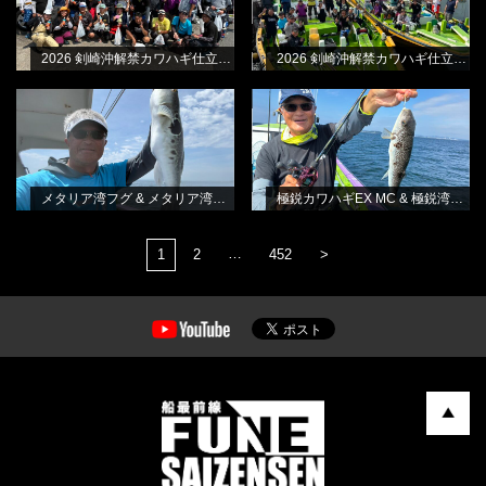
2026 剣崎沖解禁カワハギ仕立て・B船
2026 剣崎沖解禁カワハギ仕立て・A船
メタリア湾フグ & メタリア湾フグ-S
極鋭カワハギEX MC & 極鋭湾フグ
BLOG
BLOG
林良一
EX
林良一
メタリア湾フグ & メタリア湾フグ-S
極鋭カワハギEX MC & 極鋭湾フグ EX
…
1
2
452
>