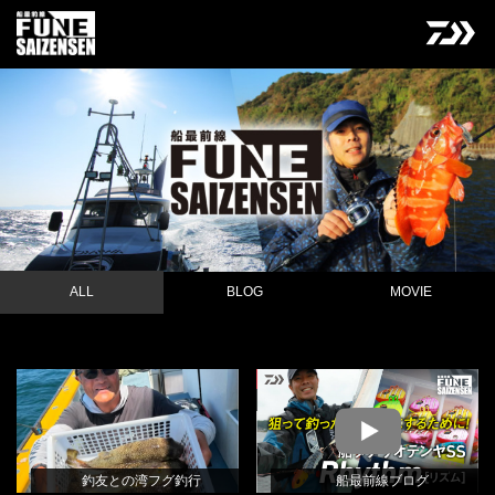
ALL
BLOG
MOVIE
釣友との湾フグ釣行
NEW
BLOG
NEW
MOVIE
林良一
釣友との湾フグ釣行
船最前線ブログ