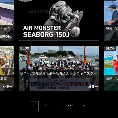
2026.7.21
船最前線ブログ
さんから
消波ブ
田渕雅生
BLOG
BLOG
D.Y.F.C愛知県片名港松新丸さん・シロギススクー
り教室
ル
新島キ
林良一
林良一
…
1
2
452
>