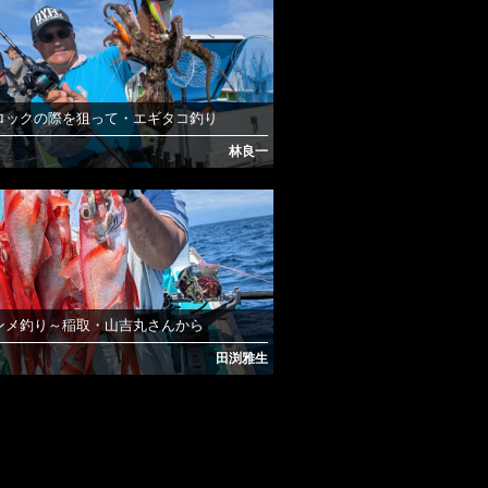
ロックの際を狙って・エギタコ釣り
林良一
ンメ釣り～稲取・山吉丸さんから
田渕雅生