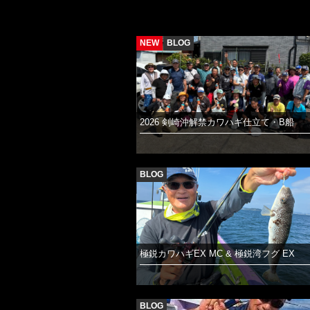
NEW
BLOG
2026 剣崎沖解禁カワハギ仕立て・B船
BLOG
極鋭カワハギEX MC & 極鋭湾フグ EX
BLOG