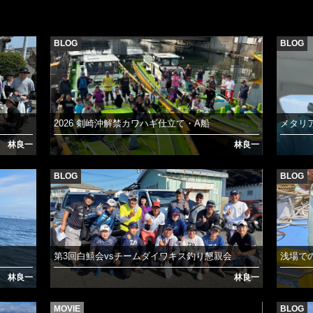
BLOG
BLOG
2026 剣崎沖解禁カワハギ仕立て・A船
メタリア
林良一
林良一
BLOG
BLOG
第3回白鱚会vsチームダイワキス釣り懇親会
浅場で
林良一
林良一
MOVIE
BLOG