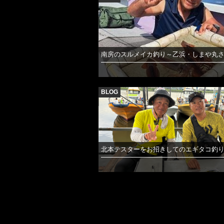
南房のスルメイカ釣り～乙浜・しまや丸
BLOG
北本テスターをお招きしてのエギタコ釣