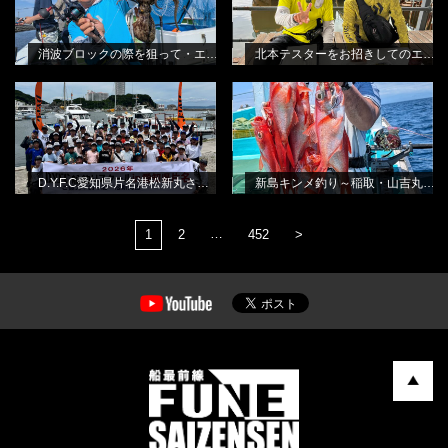
消波ブロックの際を狙って・エギタコ釣り
北本テスターをお招きしてのエギタコ釣り教室
D.Y.F.C愛知県片名港松新丸さん・シ
新島キンメ釣り～稲取・山吉丸さん
BLOG
BLOG
ロギススクール
から
林良一
田渕雅生
D.Y.F.C愛知県片名港松新丸さん・シロギススクール
新島キンメ釣り～稲取・山吉丸さんから
…
1
2
452
>