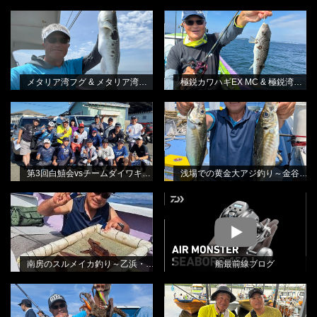
メタリア湾フグ & メタリア湾フグ-S
極鋭カワハギEX MC & 極鋭湾フグ
BLOG
BLOG
林良一
EX
林良一
メタリア湾フグ & メタリア湾フグ-S
極鋭カワハギEX MC & 極鋭湾フグ EX
第3回白鱚会vsチームダイワキス釣り
浅場での黄金大アジ釣り～金谷・光
BLOG
BLOG
懇親会
進丸さんから
林良一
田渕雅生
第3回白鱚会vsチームダイワキス釣り懇親会
浅場での黄金大アジ釣り～金谷・光進丸さんから
南房のスルメイカ釣り～乙浜・しま
BLOG
MOVIE
や丸さんから
田渕雅生
南房のスルメイカ釣り～乙浜・しまや丸さんから
船最前線ブログ
消波ブロックの際を狙って・エギタ
北本テスターをお招きしてのエギタ
BLOG
BLOG
コ釣り
コ釣り教室
林良一
林良一