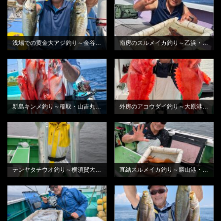
浅場での黄金大アジ釣り～金谷・光進丸さんから
南房のスルメイカ釣り～乙浜・しまや丸さんから
BLOG
BLOG
新島キンメ釣り～稲取・山吉丸さんから
外房のアコウダイ釣り～大原港・鈴栄丸さんから
BLOG
BLOG
テンヤタチウオ釣り～横須賀大津港・いなの丸さんから
直結スルメイカ釣り～勝山港・萬栄丸さんから
BLOG
BLOG