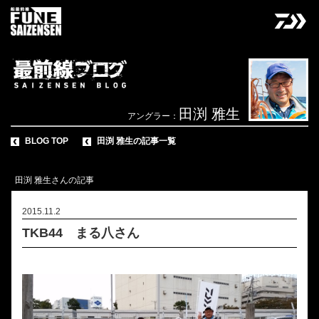
田渕 雅生
アングラー：
BLOG TOP
田渕 雅生の記事一覧
田渕 雅生さんの記事
2015.11.2
TKB44 まる八さん