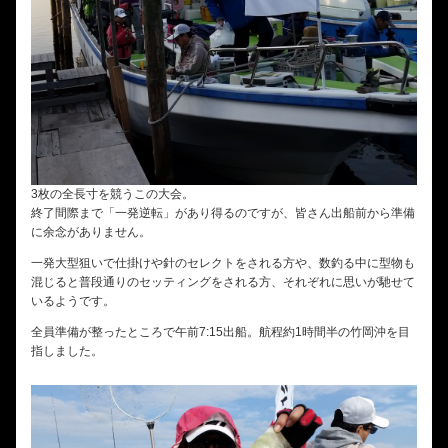
3枚の全長寸を競うこの大会。
終了間際まで「一発逆転」があり得るのですが、皆さん出船前から準備
に余念がありません。
一発大型狙いで仕掛けや針のセレクトをされる方や、数釣る中に型物も
混じると普段通りのセッティングをされる方、それぞれに思いが馳せて
いるようです。
全員準備が整ったところで午前7:15出船。航程約1時間半の竹岡沖を目
指しました。