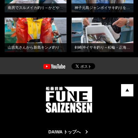
南房でスルメイカ釣り～かどや丸さんから
神子元島ジャンボイサキ釣りを堪能
BLOG
BLOG
山吉丸さんから新島キンメ釣り
剣崎沖イサキ釣り～松輪・正海丸さんから
DAIWA トップへ