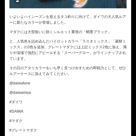
いよいよハイシーズンを迎えるタコ釣りに向けて、ダイワの大人気ルア
ーに新たなカラーが登場しました。
マダクには大型狙いに効くシルエット重視の「蛸墨ブラック」
と、人気色を詰め込んだパイロットカラー「ラスタミックス」「菱餅ミ
ックス」の3色を追加。グレートマダクには上記ミックス2色に加え、濁
りや深場で強烈にアピールする「スーパーグロー」がラインナップされ
ています。
その日のアタリカラーをいち早く見つけ出すための即戦力として、ぜひ
ルアーケースに加えてみてください。
@daiwafune
@daiwamiya
#ダイワ
#DAIWA
#マダク
#グレートマダク