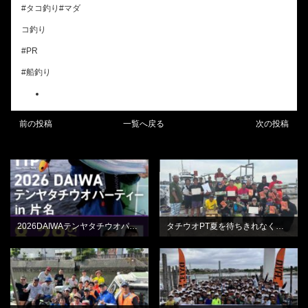
#タコ釣り#マダ
コ釣り
#PR
#船釣り
前の投稿
一覧へ戻る
次の投稿
BLOG
BLOG
2026DAIWAテンヤタチウオパーティーin片名
タチウオPT夏を待ちきれなくてひらの丸さん
BLOG
BLOG