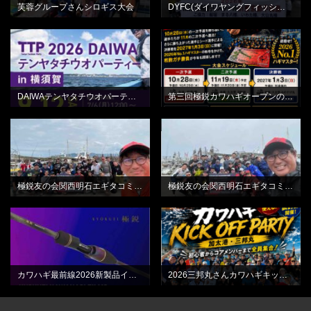
芙蓉グループさんシロギス大会
DYFC(ダイワヤングフィッシングクラブ)平和島
BLOG
BLOG
DAIWAテンヤタチウオパーティーin横須賀
第三回極鋭カワハギオープンのご案内
BLOG
BLOG
極鋭友の会関西明石エギタコミーティング最終日
極鋭友の会関西明石エギタコミーティング初日
BLOG
BLOG
カワハギ最前線2026新製品インプレッション動画
2026三邦丸さんカワハギキックオフPARTY