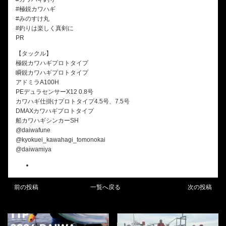
#極鋭カワハギ
#みのすけ丸
#釣りは楽しく真剣に
PR
【タックル】
極鋭カワハギプロトタイプ
瞬鋭カワハギプロトタイプ
アドミラA100H
PEデュラセンサーX12 0.8号
カワハギ仕掛けプロトタイプ4.5号、7.5号
DMAXカワハギプロトタイプ
船カワハギシンカーSH
@daiwafune
@kyokuei_kawahagi_tomonokai
@daiwamiya
前の投稿
一覧へ戻る
次の投稿
BLOG
BLOG