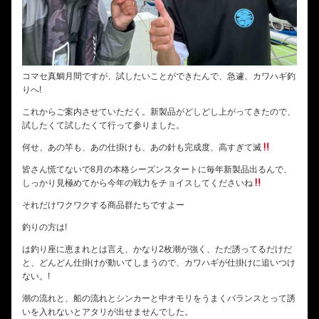
コマセ真鯛月間ですが、試したいことができたんで、急遽、カワハギ釣
りへ!
これからご案内させていただく。新製品がどしどし上がってきたので、
試したくて試したくて行って参りました。
何せ、あの竿も、あの仕掛けも、あの針も完成度、高すぎて滅
皆さん慌てないで8月の本格シーズンスタートに毎年新製品出るんで、
しっかり見極めてから今年の戦力をチョイスしてくださいね
それだけワクワクする商品群たちですよー
釣りの方は!
は釣り座に恵まれとは言え、かなり2枚潮が強く、ただ誘ってるだけだ
と、どんどん仕掛けが動いてしまうので、カワハギが仕掛けに追いつけ
ない。!
潮の流れと、船の流れとシンカーと中オモリをうまくバランスとって誘
いを入れないとアタリが出せませんでした。