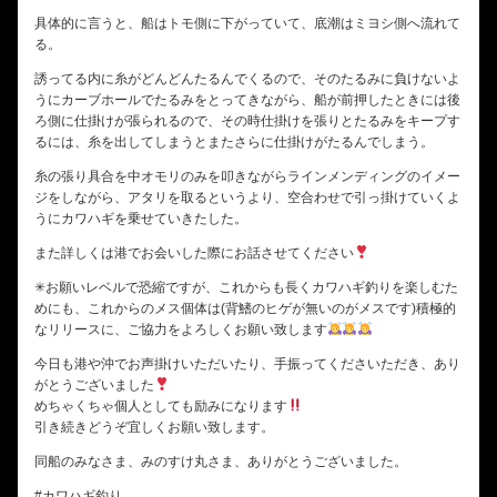
具体的に言うと、船はトモ側に下がっていて、底潮はミヨシ側へ流れて
る。
誘ってる内に糸がどんどんたるんでくるので、そのたるみに負けないよ
うにカーブホールでたるみをとってきながら、船が前押したときには後
ろ側に仕掛けが張られるので、その時仕掛けを張りとたるみをキープす
るには、糸を出してしまうとまたさらに仕掛けがたるんでしまう。
糸の張り具合を中オモリのみを叩きながらラインメンディングのイメー
ジをしながら、アタリを取るというより、空合わせで引っ掛けていくよ
うにカワハギを乗せていきたした。
また詳しくは港でお会いした際にお話させてください
✳︎お願いレベルで恐縮ですが、これからも長くカワハギ釣りを楽しむた
めにも、これからのメス個体は(背鰭のヒゲが無いのがメスです)積極的
なリリースに、ご協力をよろしくお願い致します
今日も港や沖でお声掛けいただいたり、手振ってくださいただき、あり
がとうございました
めちゃくちゃ個人としても励みになります
引き続きどうぞ宜しくお願い致します。
同船のみなさま、みのすけ丸さま、ありがとうございました。
#カワハギ釣り