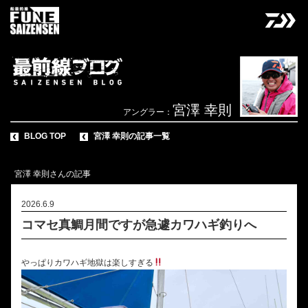
宮澤 幸則
アングラー：
BLOG TOP
宮澤 幸則の記事一覧
宮澤 幸則さんの記事
2026.6.9
コマセ真鯛月間ですが急遽カワハギ釣りへ
やっぱりカワハギ地獄は楽しすぎる