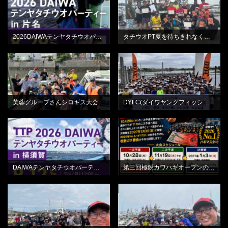
2026DAIWAテンヤタチウオパーティーin片名
タチウオPT夏を待ちきれなくてひらの丸さん
BLOG
BLOG
芙蓉グループさんシロギス大会
DYFC(ダイワヤングフィッシングクラブ)平和島
BLOG
BLOG
DAIWAテンヤタチウオパーティーin横須賀
第三回極鋭カワハギオープンのご案内
BLOG
BLOG