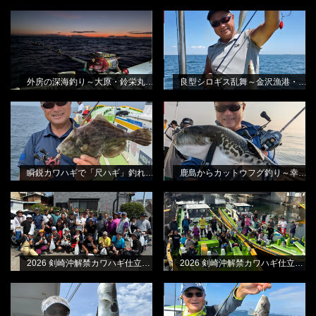
外房の深海釣り～大原・鈴栄丸さん
良型シロギス乱舞～金沢漁港・進丸
NEW
BLOG
NEW
BLOG
から
さんから
田渕雅生
田渕雅生
外房の深海釣り～大原・鈴栄丸さんから
良型シロギス乱舞～金沢漁港・進丸さんから
瞬鋭カワハギで「尺ハギ」釣れまし
鹿島からカットウフグ釣り～幸栄丸
NEW
BLOG
NEW
BLOG
た!
さんから
田渕雅生
田渕雅生
瞬鋭カワハギで「尺ハギ」釣れました!
鹿島からカットウフグ釣り～幸栄丸さんから
2026 剣崎沖解禁カワハギ仕立て・B
2026 剣崎沖解禁カワハギ仕立て・A
BLOG
BLOG
船
船
林良一
林良一
2026 剣崎沖解禁カワハギ仕立て・B船
2026 剣崎沖解禁カワハギ仕立て・A船
メタリア湾フグ & メタリア湾フグ-S
極鋭カワハギEX MC & 極鋭湾フグ
BLOG
BLOG
林良一
EX
林良一