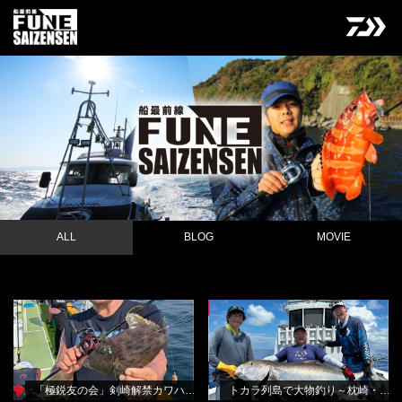
ALL
BLOG
MOVIE
「極鋭友の会」剣崎解禁カワハギ釣
トカラ列島で大物釣り～枕崎・遊漁
NEW
BLOG
NEW
BLOG
り会
船桃太郎さんから
田渕雅生
田渕雅生
「極鋭友の会」剣崎解禁カワハギ釣り会
トカラ列島で大物釣り～枕崎・遊漁船桃太郎さんから