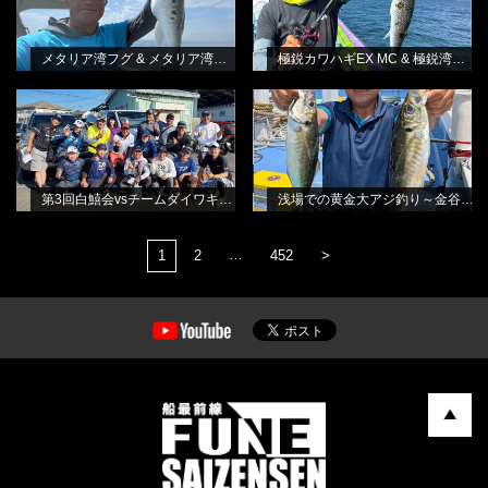
メタリア湾フグ & メタリア湾フグ-S
極鋭カワハギEX MC & 極鋭湾フグ EX
第3回白鱚会vsチームダイワキス釣り
浅場での黄金大アジ釣り～金谷・光
BLOG
BLOG
懇親会
進丸さんから
林良一
田渕雅生
第3回白鱚会vsチームダイワキス釣り懇親会
浅場での黄金大アジ釣り～金谷・光進丸さんから
…
1
2
452
>