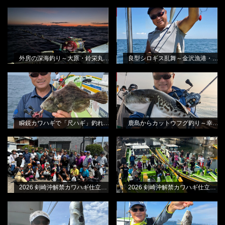
外房の深海釣り～大原・鈴栄丸さん
良型シロギス乱舞～金沢漁港・進丸
NEW
BLOG
NEW
BLOG
から
さんから
田渕雅生
田渕雅生
外房の深海釣り～大原・鈴栄丸さんから
良型シロギス乱舞～金沢漁港・進丸さんから
瞬鋭カワハギで「尺ハギ」釣れまし
鹿島からカットウフグ釣り～幸栄丸
NEW
BLOG
NEW
BLOG
た!
さんから
田渕雅生
田渕雅生
瞬鋭カワハギで「尺ハギ」釣れました!
鹿島からカットウフグ釣り～幸栄丸さんから
2026 剣崎沖解禁カワハギ仕立て・B
2026 剣崎沖解禁カワハギ仕立て・A
BLOG
BLOG
船
船
林良一
林良一
2026 剣崎沖解禁カワハギ仕立て・B船
2026 剣崎沖解禁カワハギ仕立て・A船
メタリア湾フグ & メタリア湾フグ-S
極鋭カワハギEX MC & 極鋭湾フグ
BLOG
BLOG
林良一
EX
林良一