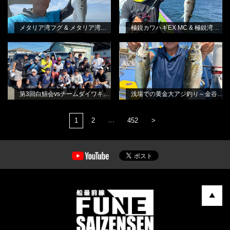
メタリア湾フグ & メタリア湾フグ-S
極鋭カワハギEX MC & 極鋭湾フグ EX
第3回白鱚会vsチームダイワキス釣り
浅場での黄金大アジ釣り～金谷・光
BLOG
BLOG
懇親会
進丸さんから
林良一
田渕雅生
第3回白鱚会vsチームダイワキス釣り懇親会
浅場での黄金大アジ釣り～金谷・光進丸さんから
…
1
2
452
>