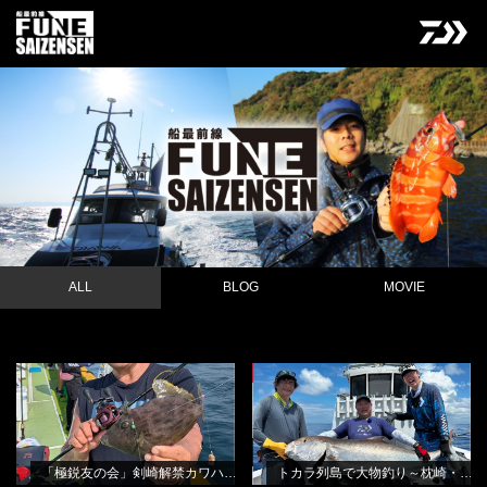
ALL
BLOG
MOVIE
「極鋭友の会」剣崎解禁カワハギ釣
トカラ列島で大物釣り～枕崎・遊漁
NEW
BLOG
NEW
BLOG
り会
船桃太郎さんから
田渕雅生
田渕雅生
「極鋭友の会」剣崎解禁カワハギ釣り会
トカラ列島で大物釣り～枕崎・遊漁船桃太郎さんから